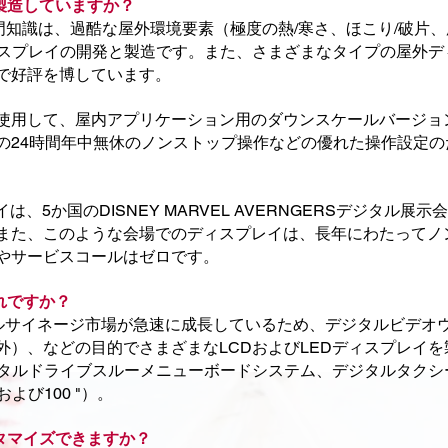
製造していますか？
門知識は、過酷な屋外環境要素（極度の熱/寒さ、ほこり/破片
ディスプレイの開発と製造です。また、さまざまなタイプの屋外
で好評を博しています。
使用して、屋内アプリケーション用のダウンスケールバージョ
の24時間年中無休のノンストップ操作などの優れた操作設定
、5か国のDISNEY MARVEL AVERNGERSデジタル展
また、このような会場でのディスプレイは、長年にわたってノ
やサービスコールはゼロです。
れですか？
H）デジタルサイネージ市場が急速に成長しているため、デジタルビデ
外）、などの目的でさまざまなLCDおよびLEDディスプレイ
デジタルドライブスルーメニューボードシステム、デジタルタク
、および100 "）。
タマイズできますか？