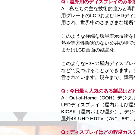
Q：屋外用のディスプレイのみを
A：私たちの主な技術的強みと専
用グレードのLCDおよびLED
用され、世界中のさまざまな場所
このような極端な環境表示技術を
熱や等方性障害のない公共の場で
またはLCD画面の結晶化。
このようなP2Pの屋内ディスプレイは
などで見つけることができます。
営されています。現在まで、障害
Q：今日最も人気のある製品はど
A：Out-of-Home（OO
LEDディスプレイ（屋内および屋
KIOSK（屋内および屋外）、
屋外4K UHD HDTV（75 "、86"
Q：ディスプレイはどの程度カス